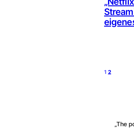
„Netflix
Streami
eigene
1
2
„The p