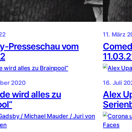
22
11. März 2
y-Presseschau vom
Comed
22
11.03.2
ber 2020
16. Juli 2
e wird alles zu
Alex Up
ol“
Serienb