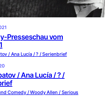
021
y-Presseschau vom
1
020
atov / Ana Lucía / ? /
rief