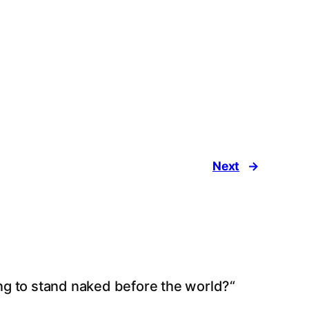
Next
→
ng to stand naked before the world?“