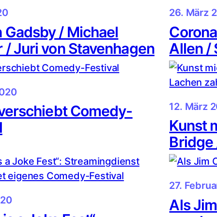
20
26. März 
 Gadsby / Michael
Corona
 / Juri von Stavenhagen
Allen /
2020
12. März 
x verschiebt Comedy-
Kunst m
l
Bridge 
27. Febru
020
Als Ji