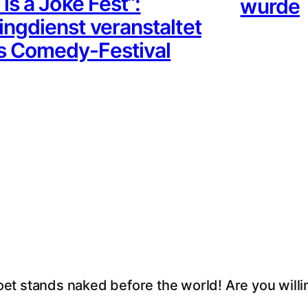
 is a Joke Fest“:
wurde
ngdienst veranstaltet
s Comedy-Festival
oet stands naked before the world! Are you willi