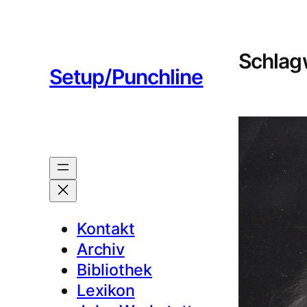
Zum
Inhalt
springen
Schlag
Setup/Punchline
Kontakt
Archiv
Bibliothek
Lexikon