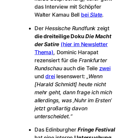
das Interview mit Schöpfer
Walter Kamau Bell
bei
Slate
.
Der
Hessische Rundfunk
zeigt
die dreiteilige Doku
Die Macht
der Satire
(hier im Newsletter
Thema)
,
Dominic Harapat
rezensiert für die
Frankfurter
Rundschau
auch die Teile
zwei
und
drei
lesenswert:
„Wenn
[Harald Schmidt] heute nicht
mehr geht, dann frage ich mich
allerdings, was ‚Nuhr im Ersten‘
jetzt großartig davon
unterscheidet.“
Das Edinburgher
Fringe Festival
hat eine interne
Untersuchung