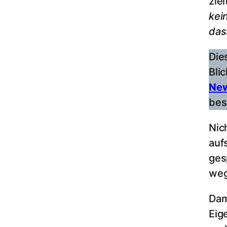
zie
kei
das
Die
Bli
New
bes
Nic
auf
ges
we
Dam
Eig