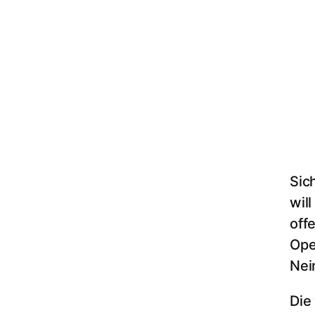
Sic
wil
off
Ope
Nei
Die