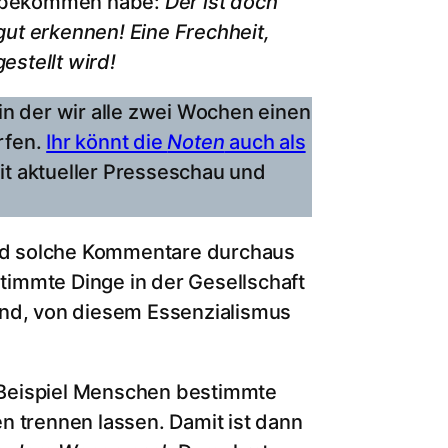
ch bekommen habe:
Der ist doch
gut
erkennen! Eine Frechheit,
estellt wird!
in der wir alle zwei Wochen einen
rfen.
Ihr könnt die
Noten
auch als
t aktueller Presseschau und
sind solche Kommentare durchaus
stimmte Dinge in der Gesellschaft
end, von diesem Essenzialismus
 Beispiel Menschen bestimmte
n trennen lassen. Damit ist dann