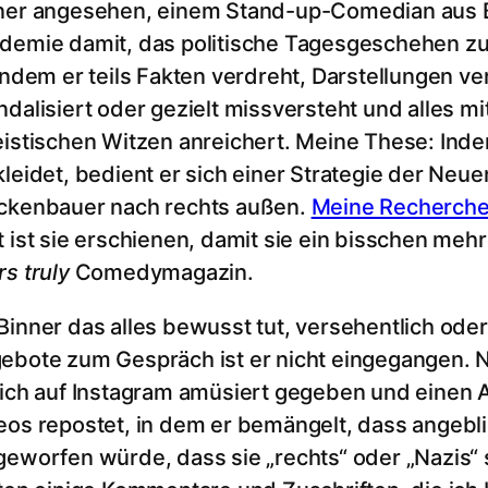
ner angesehen, einem Stand-up-Comedian aus B
demie damit, das politische Tagesgeschehen z
 indem er teils Fakten verdreht, Darstellungen v
ndalisiert oder gezielt missversteht und alles mi
eistischen Witzen anreichert. Meine These: Ind
kleidet, bedient er sich einer Strategie der Neue
ckenbauer nach rechts außen.
Meine Recherche 
t ist sie erschienen, damit sie ein bisschen me
rs truly
Comedymagazin.
Binner das alles bewusst tut, versehentlich oder
ebote zum Gespräch ist er nicht eingegangen. N
sich auf Instagram amüsiert gegeben und einen 
eos repostet, in dem er bemängelt, dass angebl
geworfen würde, dass sie „rechts“ oder „Nazis“ s