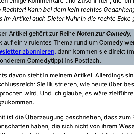
lten einige Kommentare und Zuschriften, die i
n Rechter! Kann bei dem
kein rechtes Gedanken
s im Artikel
auch
Dieter Nuhr in die rechte Ecke g
ser Artikel gehört zur Reihe
Noten zur Comedy
,
ck auf ein virulentes Thema rund um Comedy we
sletter
abonnieren,
dann kommen sie direkt (mi
onderem Comedytipp) ins Postfach.
hts davon steht in meinem Artikel. Allerdings 
schlussreich: Sie illustrieren, wie heute über be
prochen wird. Und ich glaube, es wäre zielführ
gzukommen.
it ist die Überzeugung beschrieben, dass zum
enschaften haben, die sich nicht von ihrem Wese