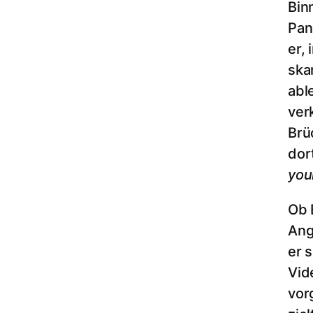
Bin
Pan
er,
ska
abl
ver
Brü
dor
you
Ob 
Ang
er 
Vid
vor