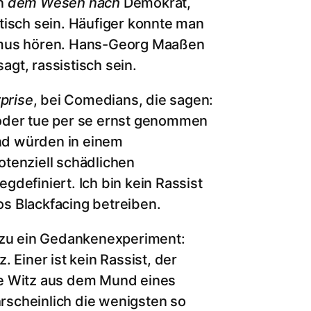
in
dem Wesen nach
Demokrat,
tisch sein. Häufiger konnte man
ismus hören. Hans-Georg Maaßen
agt, rassistisch sein.
prise
, bei Comedians, die sagen:
 oder tue per se ernst genommen
nd würden in einem
otenziell schädlichen
definiert. Ich bin kein Rassist
s Blackfacing betreiben.
Dazu ein Gedankenexperiment:
iner ist kein Rassist, der
se Witz aus dem Mund eines
rscheinlich die wenigsten so