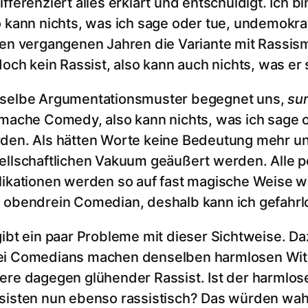
fferenziert alles erklärt und entschuldigt. Ich b
o kann nichts, was ich sage oder tue, undemokra
den vergangenen Jahren die Variante mit Rass
doch kein Rassist, also kann auch nichts, was er s
selbe Argumentationsmuster begegnet uns,
sur
 mache Comedy, also kann nichts, was ich sage
den. Als hätten Worte keine Bedeutung mehr u
ellschaftlichen Vakuum geäußert werden. Alle p
likationen werden so auf fast magische Weise weg
 obendrein Comedian, deshalb kann ich gefahrlo
gibt ein paar Probleme mit dieser Sichtweise. 
i Comedians machen denselben harmlosen Witz. E
ere dagegen glühender Rassist. Ist der harmlo
sisten nun ebenso rassistisch? Das würden wah