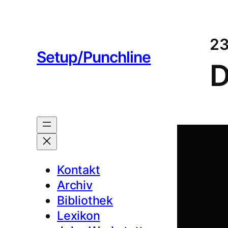
23
Setup/Punchline
D
Kontakt
Archiv
Bibliothek
Lexikon