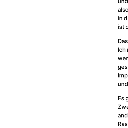
undi
als
in 
ist 
Das
Ich
wer
ges
Imp
und
Es 
Zwe
and
Ras