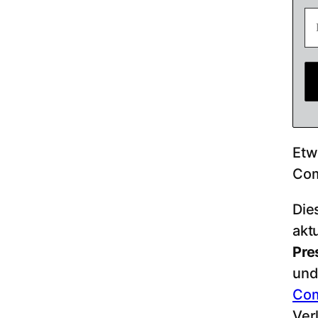
Etw
Com
Die
akt
Pre
und
Co
Ver