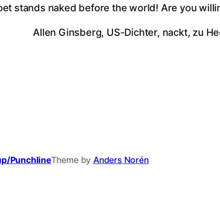
oet stands naked before the world! Are you willi
Allen Ginsberg, US-Dichter, nackt, zu He
up/Punchline
Theme by
Anders Norén