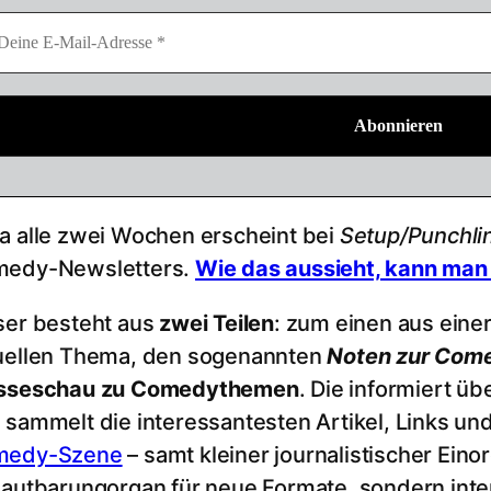
a alle zwei Wochen erscheint bei
Setup/Punchli
edy-Newsletters.
Wie das aussieht, kann man 
ser besteht aus
zwei Teilen
: zum einen aus eine
uellen Thema, den sogenannten
Noten zur Com
sseschau zu Comedythemen
. Die informiert üb
 sammelt die interessantesten Artikel, Links un
medy-Szene
–
samt kleiner journalistischer Eino
lautbarungorgan für neue Formate, sondern intere