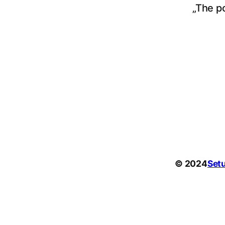
„The p
© 2024
Set