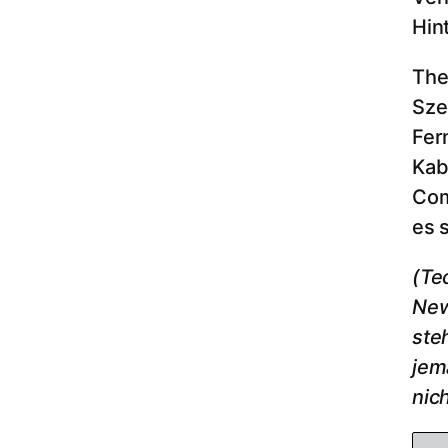
Hin
The
Sze
Fer
Kab
Com
es 
(Te
New
ste
jem
nich