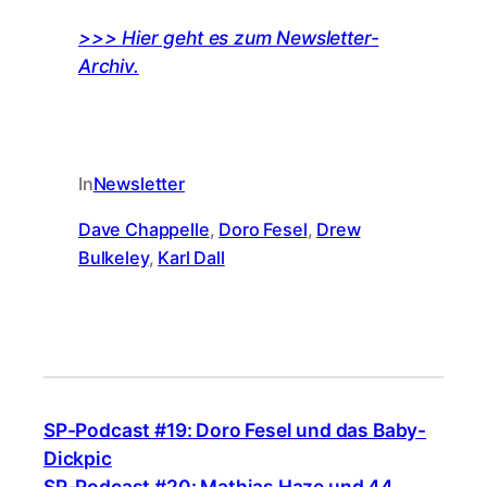
>>> Hier geht es zum Newsletter-
Archiv.
In
Newsletter
Dave Chappelle
, 
Doro Fesel
, 
Drew
Bulkeley
, 
Karl Dall
SP-Podcast #19: Doro Fesel und das Baby-
Dickpic
SP-Podcast #20: Mathias Haze und 44