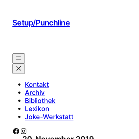
Setup/Punchline
Kontakt
Archiv
Bibliothek
Lexikon
Joke-Werkstatt
Facebook
Instagram
20. November 2019