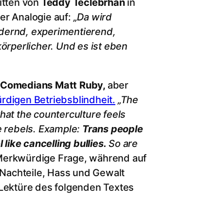
itten von
Teddy Teclebrhan
in
er Analogie auf:
„Da wird
dernd, experimentierend,
örperlicher. Und es ist eben
 Comedians Matt Ruby,
aber
rdigen Betriebsblindheit.
„The
hat the counterculture feels
e rebels. Example:
Trans people
 like cancelling bullies.
So are
erkwürdige Frage, während auf
Nachteile, Hass und Gewalt
 Lektüre des folgenden Textes