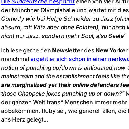
Die
Süddeutsche
bespricht
einen von vier Auftr
der Münchner Olympiahalle und wartet mit dies
Comedy wie bei Helge Schneider zu Jazz (plau
absurd, mit Witz aber ohne Pointen), nur noch k
nicht nur Jazz, sondern mehr Soul, also Seele“
Ich lese gerne den
Newsletter
des
New Yorker
manchmal
ergeht er sich schon in einer merkwü
notion of punching up/down is antiquated now t
mainstream and the establishment feels like th
are marginalized yet their online defenders feel
those Chappelle jokes punching up or down?“
M
der ganzen Welt trans* Menschen immer mehr 
abbekommen. Ruby sei, wie generell allen, die
ans Herz gelegt…