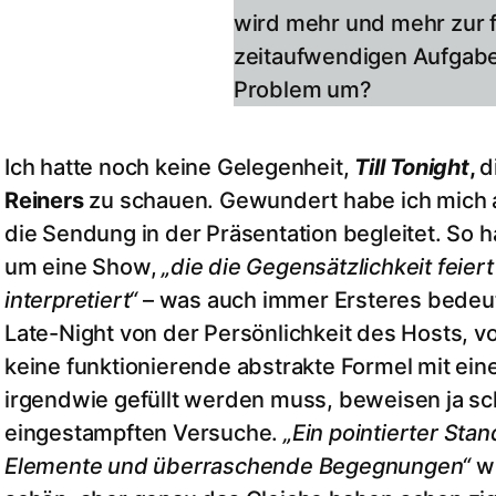
wird mehr und mehr zur f
zeitaufwendigen Aufgabe.
Problem um?
Ich hatte noch keine Gelegenheit,
Till Tonight
,
d
Reiners
zu schauen. Gewundert habe ich mich ab
die Sendung in der Präsentation begleitet. So h
um eine Show,
„die die Gegensätzlichkeit feier
interpretiert“
– was auch immer Ersteres bedeuten
Late-Night von der Persönlichkeit des Hosts, 
keine funktionierende abstrakte Formel mit eine
irgendwie gefüllt werden muss, beweisen ja sc
eingestampften Versuche.
„Ein pointierter Sta
Elemente und überraschende Begegnungen“
wi