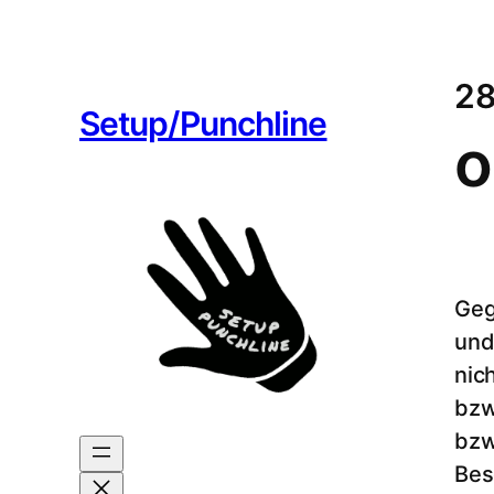
28
Setup/Punchline
o
Geg
und
nic
bzw
bzw
Bes