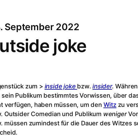
. September 2022
utside joke
enstück zum >
inside joke
bzw.
insider
.
Während
 sein Publikum bestimmtes Vorwissen, über d
ht verfügen, haben müssen, um den
Witz
zu ver
. Outsider Comedian und Publikum
weniger
Vor
. müssen zumindest für die Dauer des Witzes so 
cheid.