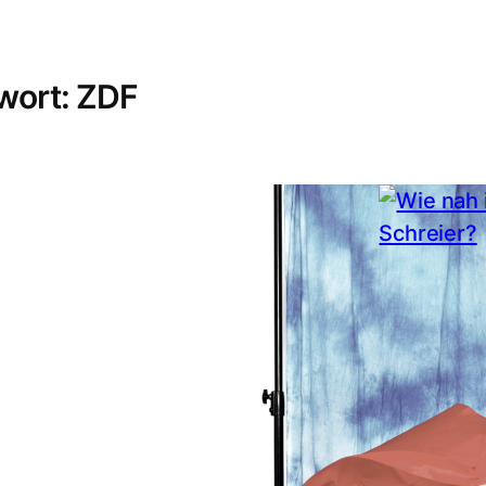
wort:
ZDF
13. Febru
Wie na
Tragik,