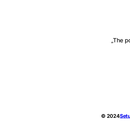
„The p
© 2024
Set