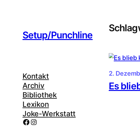
Zum
Inhalt
springen
Schlag
Setup/Punchline
2. Dezemb
Kontakt
Es blie
Archiv
Bibliothek
Lexikon
Joke-Werkstatt
Facebook
Instagram