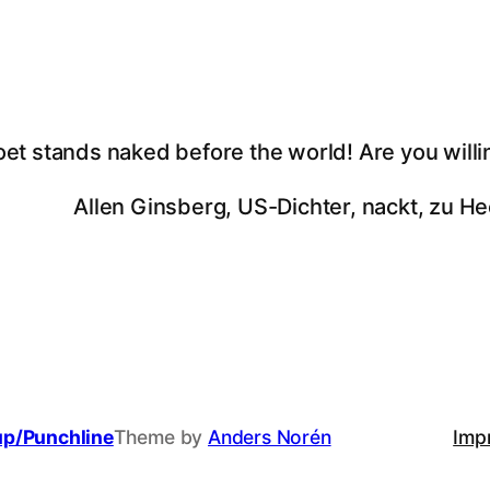
oet stands naked before the world! Are you willi
Allen Ginsberg, US-Dichter, nackt, zu He
up/Punchline
Theme by
Anders Norén
Imp