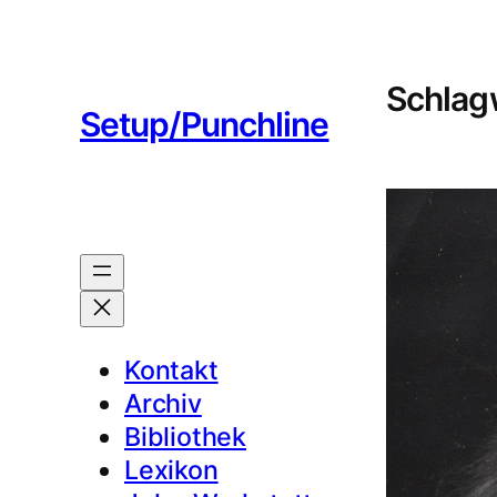
Zum
Inhalt
springen
Schlag
Setup/Punchline
Kontakt
Archiv
Bibliothek
Lexikon