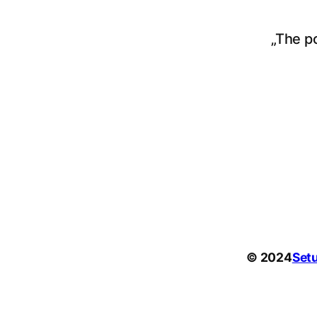
„The p
© 2024
Set