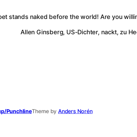
oet stands naked before the world! Are you willi
Allen Ginsberg, US-Dichter, nackt, zu He
up/Punchline
Theme by
Anders Norén