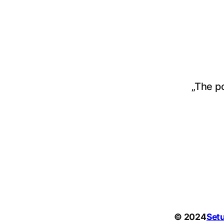
„The p
© 2024
Set