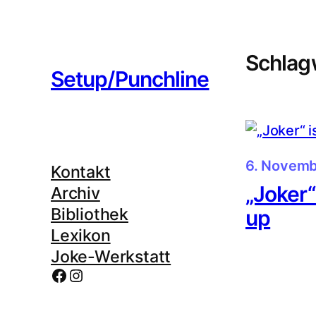
Zum
Inhalt
springen
Schlag
Setup/Punchline
6. Novemb
Kontakt
„Joker“
Archiv
Bibliothek
up
Lexikon
Joke-Werkstatt
Facebook
Instagram