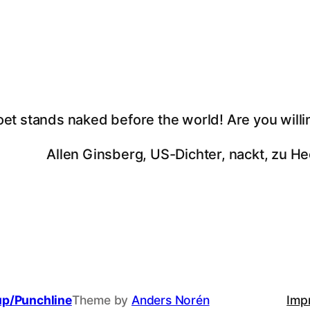
oet stands naked before the world! Are you willi
Allen Ginsberg, US-Dichter, nackt, zu He
up/Punchline
Theme by
Anders Norén
Imp