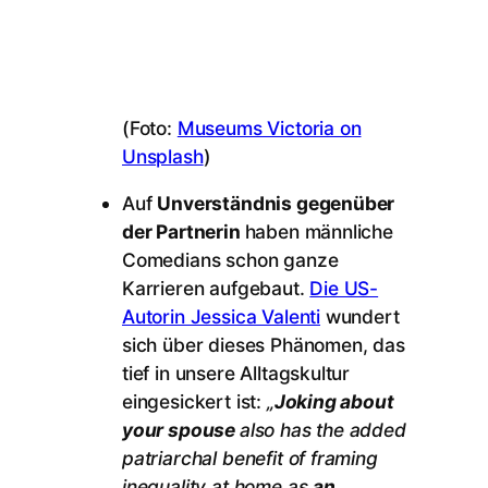
(Foto:
Museums Victoria on
Unsplash
)
Auf
Unverständnis gegenüber
der Partnerin
haben männliche
Comedians schon ganze
Karrieren aufgebaut.
Die US-
Autorin Jessica Valenti
wundert
sich über dieses Phänomen, das
tief in unsere Alltagskultur
eingesickert ist:
„
Joking about
your spouse
also has the added
patriarchal benefit of framing
inequality at home as
an