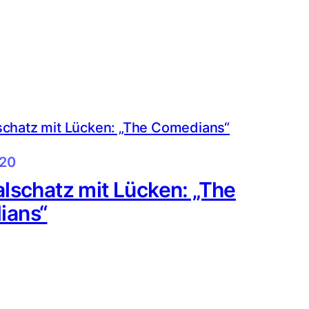
020
alschatz mit Lücken: „The
ians“